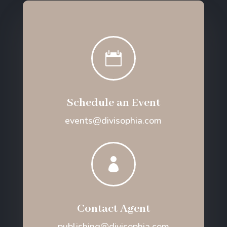

Schedule an Event
events@divisophia.com

Contact Agent
publishing@divisophia.com