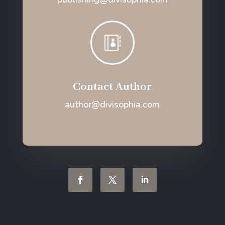

Contact Author
author@divisophia.com